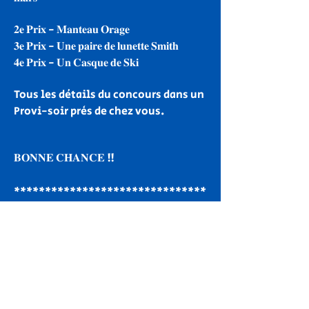
𝟐𝐞 𝐏𝐫𝐢𝐱 - 𝐌𝐚𝐧𝐭𝐞𝐚𝐮 𝐎𝐫𝐚𝐠𝐞
𝟑𝐞 𝐏𝐫𝐢𝐱 - 𝐔𝐧𝐞 𝐩𝐚𝐢𝐫𝐞 𝐝𝐞 𝐥𝐮𝐧𝐞𝐭𝐭𝐞 𝐒𝐦𝐢𝐭𝐡
𝟒𝐞 𝐏𝐫𝐢𝐱 - 𝐔𝐧 𝐂𝐚𝐬𝐪𝐮𝐞 𝐝𝐞 𝐒𝐤𝐢
Tous les détails du concours dans un
Provi-soir près de chez vous.
𝐁𝐎𝐍𝐍𝐄 𝐂𝐇𝐀𝐍𝐂𝐄 !!
*******************************
*******************************
********
Le tirage aura lieu le 9 mars 2022 à
12h00. Les 4 gagnants seront
contactés par téléphone. Le premier
gagnant sélectionné remportera le
grand prix, le 2e le 2e prix