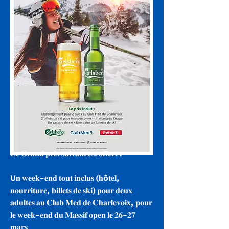
𝐋𝐞 𝐆𝐫𝐚𝐧𝐝 𝐩𝐫𝐢𝐱 𝐬𝐮𝐢𝐯𝐚𝐧𝐭 𝐞𝐬𝐭 𝐨𝐟𝐟𝐞𝐫𝐭 :
U𝐧 𝐰𝐞𝐞𝐤-𝐞𝐧𝐝 𝐭𝐨𝐮𝐭 𝐢𝐧𝐜𝐥𝐮𝐬 (𝐡ô𝐭𝐞𝐥,
𝐧𝐨𝐮𝐫𝐫𝐢𝐭𝐮𝐫𝐞, 𝐛𝐢𝐥𝐥𝐞𝐭𝐬 𝐝𝐞 𝐬𝐤𝐢) 𝐩𝐨𝐮𝐫 𝐝𝐞𝐮𝐱
𝐚𝐝𝐮𝐥𝐭𝐞𝐬 𝐚𝐮 𝐂𝐥𝐮𝐛 𝐌𝐞𝐝 𝐝𝐞 𝐂𝐡𝐚𝐫𝐥𝐞𝐯𝐨𝐢𝐱, 𝐩𝐨𝐮𝐫
𝐥𝐞 𝐰𝐞𝐞𝐤-𝐞𝐧𝐝 𝐝𝐮 𝐌𝐚𝐬𝐬𝐢𝐟 𝐨𝐩𝐞𝐧 𝐥𝐞 𝟐𝟔-𝟐𝟕
𝐦𝐚𝐫𝐬